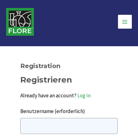
Zum
Inhalt
springen
Main
Men
Registration
Registrieren
Already have an account?
Log In
Benutzername
(erforderlich)